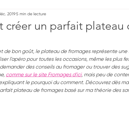
déc. 2019
5 min de lecture
lé
Sel
Ateliers-conférences
La Touche Héloïse
créer un parfait plateau
Cuisine asiatique
Néophobie alimenaire
Néophobie
t de bon goût, le plateau de fromages représente une s
iser l'apéro pour toutes les occasions, même les plus fes
Amer
Carbonisation
Charbon
Effet Maillard
t demander des conseils au fromager ou trouver des su
e, 
comme sur le site Fromages d'ici
, mais peu de conte
expliquant le pourquoi du comment. Découvrez dès ma
tamate
MSG
Livre
rfait plateau de fromages basé sur ma théorie des sa