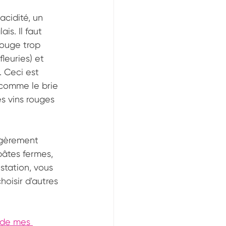
acidité, un 
is. Il faut 
rouge trop 
leuries) et 
 Ceci est 
comme le brie 
s vins rouges 
légèrement 
pâtes fermes, 
station, vous 
oisir d'autres 
 de mes 