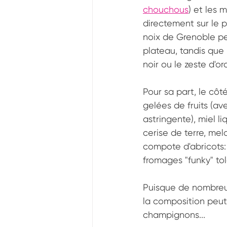
chouchous
) et les 
directement sur le p
noix de Grenoble peu
plateau, tandis que
noir ou le zeste d'o
Pour sa part, le cô
gelées de fruits (av
astringente), miel liq
cerise de terre, melo
compote d'abricots: 
fromages "funky" tol
Puisque de nombreux 
la composition peut s
champignons...