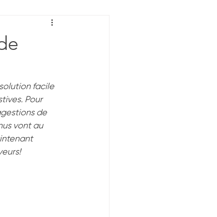
Extraction
 de
 alimentaire
olution facile 
tives. Pour 
Goût
Saveur
ggestions de 
nus vont au 
intenant 
veurs!