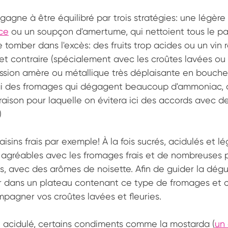
agne à être équilibré par trois stratégies: une légère 
nce
 ou un soupçon d'amertume, qui nettoient tous le pala
tomber dans l'excès: des fruits trop acides ou un vin 
fet contraire (spécialement avec les croûtes lavées ou f
ession amère ou métallique très déplaisante en bouche.
rai des fromages qui dégagent beaucoup d'ammoniac, 
raison pour laquelle on évitera ici des accords avec de
)
aisins frais par exemple! À la fois sucrés, acidulés et 
nt agréables avec les fromages frais et de nombreuses 
lies, avec des arômes de noisette. Afin de guider la dégu
er dans un plateau contenant ce type de fromages et ch
pagner vos croûtes lavées et fleuries. 
 acidulé, certains condiments comme la mostarda (
un