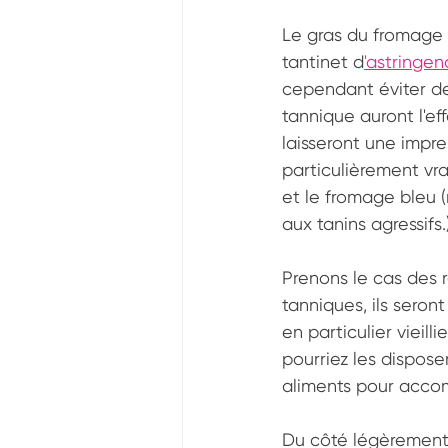
Le gras du fromage g
tantinet d
'astringe
cependant éviter de 
tannique auront l'ef
laisseront une impr
particulièrement v
et le fromage bleu (
aux tanins agressifs.
Prenons le cas des r
tanniques, ils sero
en particulier vieil
pourriez les dispos
aliments pour accom
Du côté légèrement