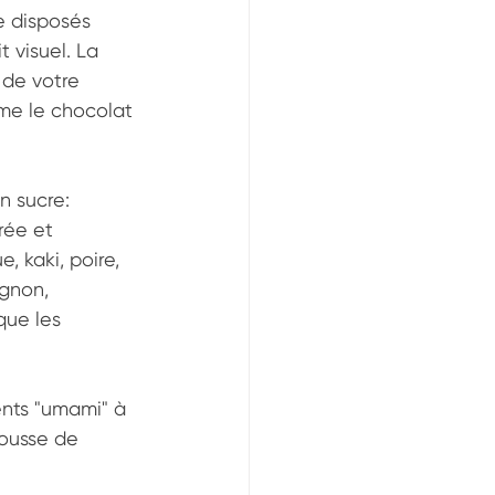
e disposés 
 visuel. La 
 de votre 
me le chocolat 
n sucre: 
rée et 
e, kaki, poire, 
ignon, 
que les 
ents "umami" à 
mousse de 