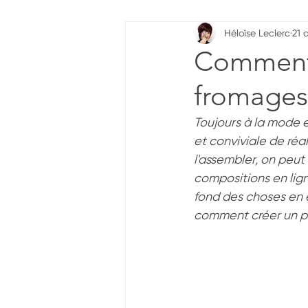
Héloïse Leclerc
21 
Dent sucrée
Sazón
Sa
Comment 
fromages
Aromate
Cuisine chinoise
Toujours à la mode e
et conviviale de réal
Horizons d'attente
Couleur
l'assembler, on peu
compositions en lign
fond des choses en 
Sensation
Umami
Glu
comment créer un pa