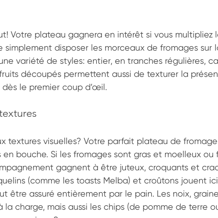
ut! Votre plateau gagnera en intérêt si vous multipliez l
 de simplement disposer les morceaux de fromages sur l
ne variété de styles: entier, en tranches régulières, cas
 fruits découpés permettent aussi de texturer la présen
d dès le premier coup d’œil.
textures
ux textures visuelles? Votre parfait plateau de fromages
s en bouche. Si les fromages sont gras et moelleux ou f
ompagnement gagnent à être juteux, croquants et cra
elins (comme les toasts Melba) et croûtons jouent ici 
t être assuré entièrement par le pain. Les noix, graines,
 à la charge, mais aussi les chips (de pomme de terre o