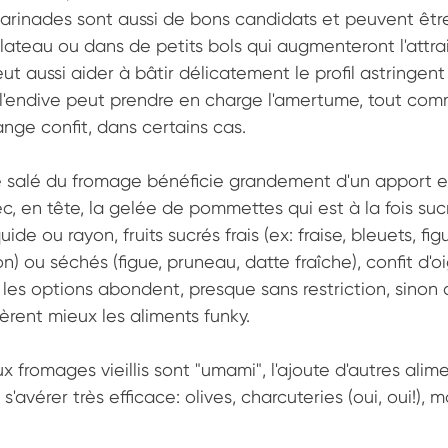
marinades sont aussi de bons candidats et peuvent êtr
lateau ou dans de petits bols qui augmenteront l'attrait
t aussi aider à bâtir délicatement le profil astringent
 l'endive peut prendre en charge l'amertume, tout com
range confit, dans certains cas.
té salé du fromage bénéficie grandement d'un apport e
ec, en tête, la gelée de pommettes qui est à la fois suc
uide ou rayon, fruits sucrés frais (ex: fraise, bleuets, figu
n) ou séchés (figue, pruneau, datte fraîche), confit d'o
les options abondent, presque sans restriction, sinon 
èrent mieux les aliments funky.
fromages vieillis sont "umami", l'ajoute d'autres alim
'avérer très efficace: olives, charcuteries (oui, oui!), 