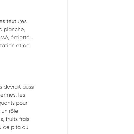
es textures 
a planche, 
sé, émietté... 
tation et de 
 devrait aussi 
ermes, les 
quants pour 
un rôle 
 fruits frais 
u de pita au 