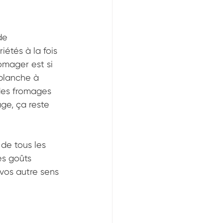
de 
étés à la fois 
omager est si 
 planche à 
des fromages 
ge, ça reste 
de tous les 
es goûts 
 vos autre sens 