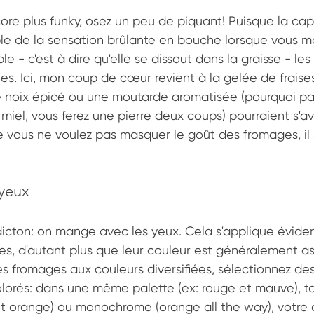
re plus funky, osez un peu de piquant! Puisque la caps
le de la sensation brûlante en bouche lorsque vous m
le - c'est à dire qu'elle se dissout dans la graisse - les
es. Ici, mon coup de cœur revient à la gelée de fraise
 noix épicé ou une moutarde aromatisée (pourquoi pa
el, vous ferez une pierre deux coups) pourraient s'avé
vous ne voulez pas masquer le goût des fromages, il s'
 yeux
dicton: on mange avec les yeux. Cela s'applique évid
s, d'autant plus que leur couleur est généralement as
es fromages aux couleurs diversifiées, sélectionnez des
orés: dans une même palette (ex: rouge et mauve), to
 et orange) ou monochrome (orange all the way), votre 