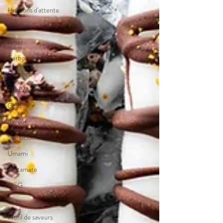
Horizons d'attente
Couleur
Amer
Carbonisation
Charbon
Effet Maillard
Goût
Saveur
Sensation
Umami
Glutamate
MSG
Livre
Profil de saveurs