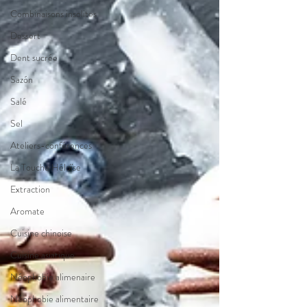
Combinaisons insolites
Dessert
Dent sucrée
Sazón
Salé
Sel
Ateliers-conférences
La Touche Héloïse
Extraction
Aromate
Cuisine chinoise
Cuisine asiatique
Néophobie alimenaire
Néophobie alimentaire