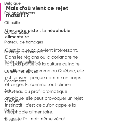
Belgique
Mais d’où vient ce rejet 
Philippe Wouters
massif !?
Citrouille
Une autre piste : la néophobie 
Concentration
alimentaire
Plateau de fromages
C’est là que ça devient intéressant. 
Fromages et accords
Dans les régions où la coriandre ne 
Technique culinaire
fait pas partie de la culture culinaire 
traditionnelle, comme au Québec, elle 
Cuisiner les épices
est souvent perçue comme un corps 
Condiments
étranger. Et comme tout aliment 
Acide
nouveau au profil aromatique 
atypique, elle peut provoquer un rejet 
Vinaigre
instinctif : c’est ce qu’on appelle la 
Fleurs
néophobie alimentaire.
Et ça, je l’ai moi-même vécu !
Texture