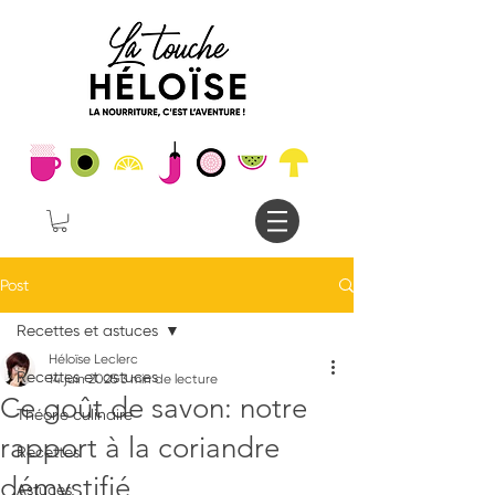
Post
Recettes et astuces
Héloïse Leclerc
Recettes et astuces
14 juin 2025
3 min de lecture
Ce goût de savon: notre
Théorie culinaire
rapport à la coriandre
Recettes
démystifié
Astuces