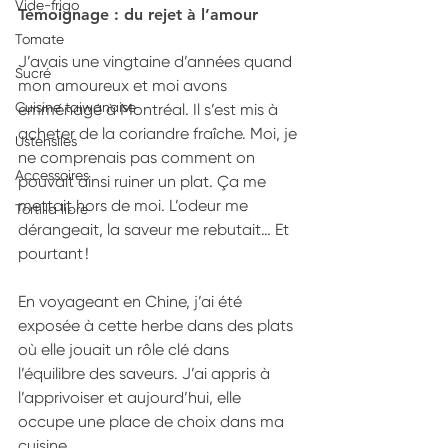
Vide-frigo
Témoignage : du rejet à l’amour
Tomate
J’avais une vingtaine d’années quand 
Sucré
mon amoureux et moi avons 
Cuisine taiwanaise
emménagé à Montréal. Il s’est mis à 
acheter de la coriandre fraîche. Moi, je 
Ustensiles
ne comprenais pas comment on 
Accessoires
pouvait ainsi ruiner un plat. Ça me 
mettait hors de moi. L’odeur me 
Tortilla libre
dérangeait, la saveur me rebutait… Et 
pourtant !
En voyageant en Chine, j’ai été 
exposée à cette herbe dans des plats 
où elle jouait un rôle clé dans 
l’équilibre des saveurs. J’ai appris à 
l’apprivoiser et aujourd’hui, elle 
occupe une place de choix dans ma 
cuisine.