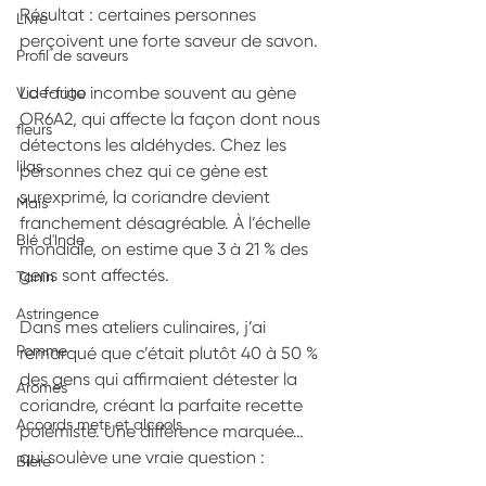
Résultat : certaines personnes 
Livre
perçoivent une forte saveur de savon.
Profil de saveurs
La faute incombe souvent au gène 
Vide-frigo
OR6A2, qui affecte la façon dont nous 
fleurs
détectons les aldéhydes. Chez les 
lilas
personnes chez qui ce gène est 
surexprimé, la coriandre devient 
Maïs
franchement désagréable. À l’échelle 
Blé d'Inde
mondiale, on estime que 3 à 21 % des 
gens sont affectés.
Tanin
Astringence
Dans mes ateliers culinaires, j’ai 
Pomme
remarqué que c’était plutôt 40 à 50 % 
des gens qui affirmaient détester la 
Aromes
coriandre, créant la parfaite recette 
Accords mets et alcools
polémiste. Une différence marquée… 
qui soulève une vraie question : 
Bière