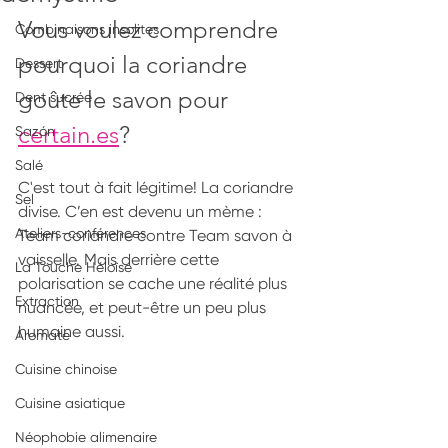
Vous voulez comprendre 
Combinaisons insolites
pourquoi la coriandre 
Dessert
goûte le savon pour 
Dent sucrée
certain.es
?
Sazón
Salé
C'est tout à fait légitime! La coriandre 
Sel
divise. C’en est devenu un mème : 
Ateliers-conférences
Team coriandre contre Team savon à 
vaisselle. Mais derrière cette 
La Touche Héloïse
polarisation se cache une réalité plus 
Extraction
nuancée, et peut-être un peu plus 
humaine aussi.
Aromate
Cuisine chinoise
Cuisine asiatique
Néophobie alimenaire