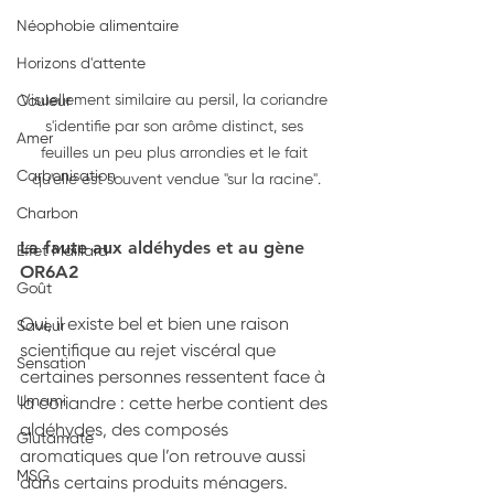
Néophobie alimentaire
Horizons d'attente
Visuellement similaire au persil, la coriandre 
Couleur
s'identifie par son arôme distinct, ses 
Amer
feuilles un peu plus arrondies et le fait 
Carbonisation
qu'elle est souvent vendue "sur la racine".
Charbon
La faute aux aldéhydes et au gène 
Effet Maillard
OR6A2
Goût
Oui, il existe bel et bien une raison 
Saveur
scientifique au rejet viscéral que 
Sensation
certaines personnes ressentent face à 
Umami
la coriandre : cette herbe contient des 
aldéhydes, des composés 
Glutamate
aromatiques que l’on retrouve aussi 
MSG
dans certains produits ménagers. 