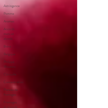
Astringence
Pomme
Aromes
Accords
mets et
alcools
Bière
Belgique
Philippe
Wouters
Citrouille
Concentration
Plateau de
fromages
Fromages
et accords