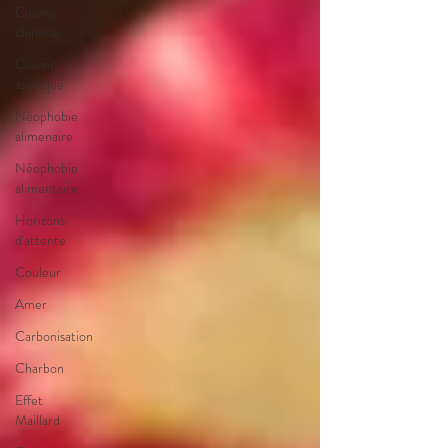
Cuisine
chinoise
Cuisine
asiatique
Néophobie
alimenaire
Néophobie
alimentaire
Horizons
d'attente
Couleur
Amer
Carbonisation
Charbon
Effet
Maillard