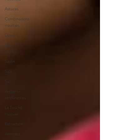
Astuces
Combinaisons
insolites
Dessert
Dent
sucrée
Sazón
Salé
Sel
Ateliers-
conférences
La Touche
Héloïse
Extraction
Aromate