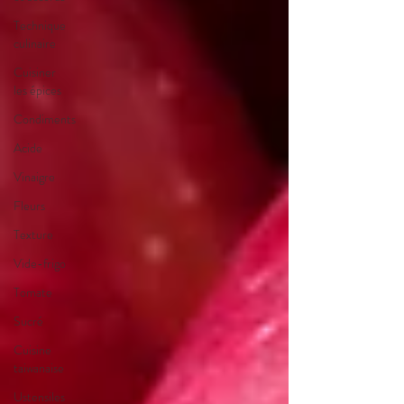
Technique
culinaire
Cuisiner
les épices
Condiments
Acide
Vinaigre
Fleurs
Texture
Vide-frigo
Tomate
Sucré
Cuisine
taiwanaise
Ustensiles