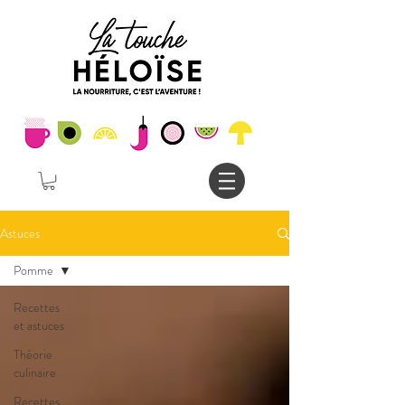
Astuces
Pomme
Recettes
et astuces
Théorie
culinaire
Recettes