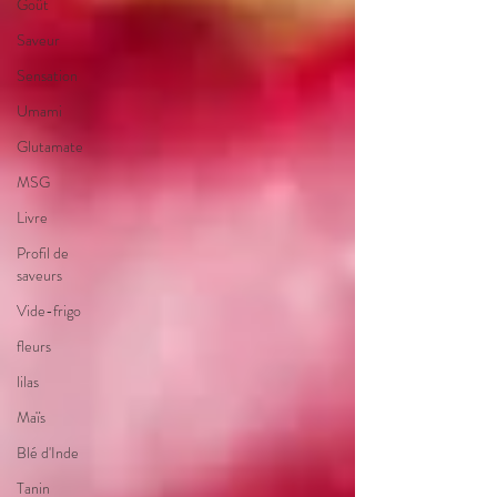
Goût
Saveur
Sensation
Umami
Glutamate
MSG
Livre
Profil de
saveurs
Vide-frigo
fleurs
lilas
Maïs
Blé d'Inde
Tanin