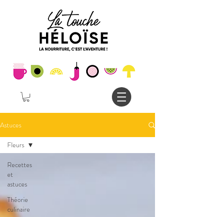
Astuces
Fleurs
Recettes
et
astuces
Théorie
culinaire