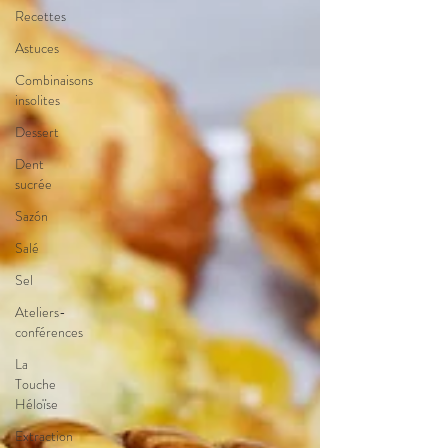
Recettes
Astuces
Combinaisons
insolites
Dessert
Dent
sucrée
Sazón
Salé
Sel
Ateliers-
conférences
La
Touche
Héloïse
Extraction