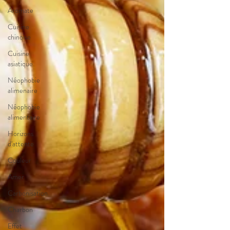
Aromate
Cuisine
chinoise
Cuisine
asiatique
Néophobie
alimenaire
Néophobie
alimentaire
Horizons
d'attente
Couleur
Amer
Carbonisation
Charbon
Effet