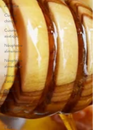
Aromate
Cuisine
chinoise
Cuisine
asiatique
Néophobie
alimenaire
Néophobie
alimentaire
Horizons
d'attente
Couleur
Amer
Carbonisation
Charbon
Effet