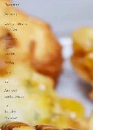
Recettes
Astuces
Combinaisons
insolites
Dessert
Dent
sucrée
Sazón
Salé
Sel
Ateliers-
conférences
La
Touche
Héloïse
Extraction