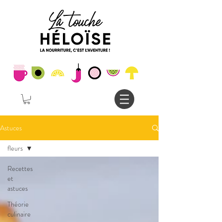
Astuces
fleurs
Recettes
et
astuces
Théorie
culinaire