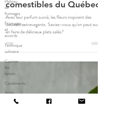
Plateau
cuisiner 7 fleurs
de
fromages
comestibles du Québec
Fromages
et
Avec leur parfum sucré, les fleurs inspirent des
accords
desserts extravagants. Saviez-vous qu'on peut aussi
Technique
en faire de délicieux plats salés?
culinaire
Cuisiner
les
épices
Condiments
Acide
Vinaigre
Fleurs
Texture
Vide-