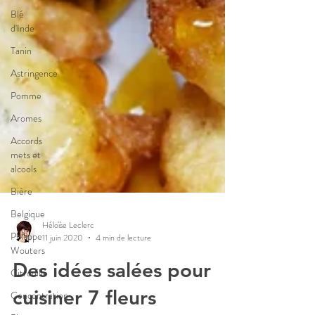
Blé
d'Inde
Tanin
Astringence
Pomme
Aromes
Accords
mets et
alcools
Bière
Belgique
Philippe
Wouters
Héloïse Leclerc
Citrouille
11 juin 2020
4 min de lecture
Concentration
Des idées salées pour