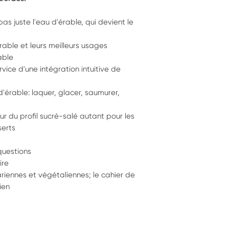
pas juste l'eau d'érable, qui devient le
rable et leurs meilleurs usages
rable
vice d'une intégration intuitive de
'érable: laquer, glacer, saumurer,
r du profil sucré-salé autant pour les
serts
questions
ire
iennes et végétaliennes; le cahier de
ien