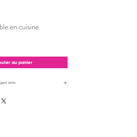
ble en cuisine
outer au panier
rgent remis
 que vous adorerez mes
eux-ci amèneront une touche
re cuisine. S'il advenait que ce
contactez-moi: il me fera plaisir
remboursement complet.