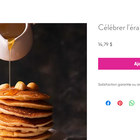
Célébrer l'éra
Prix
14,79 $
Aj
Satisfaction garantie ou a
Je suis convaincue
contenus et que c
savoureuse dans vot
ne soit pas le cas, 
de vous offrir un 